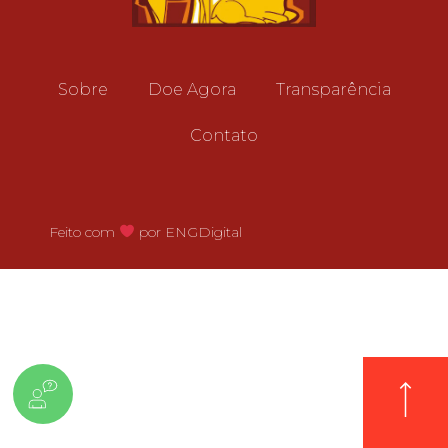
Sobre
Doe Agora
Transparência
Contato
Feito com
por ENGDigital