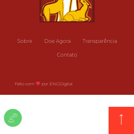
Sobre
Doe Agora
Transparência
Contato
Feito com
por ENGDigital