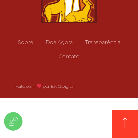
Sobre
Doe Agora
Transparência
Contato
Feito com
por ENGDigital