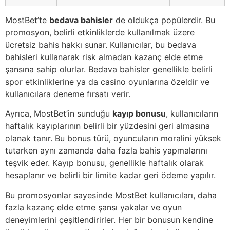
MostBet’te
bedava bahisler
de oldukça popülerdir. Bu
promosyon, belirli etkinliklerde kullanılmak üzere
ücretsiz bahis hakkı sunar. Kullanıcılar, bu bedava
bahisleri kullanarak risk almadan kazanç elde etme
şansına sahip olurlar. Bedava bahisler genellikle belirli
spor etkinliklerine ya da casino oyunlarına özeldir ve
kullanıcılara deneme fırsatı verir.
Ayrıca, MostBet’in sunduğu
kayıp bonusu
, kullanıcıların
haftalık kayıplarının belirli bir yüzdesini geri almasına
olanak tanır. Bu bonus türü, oyuncuların moralini yüksek
tutarken aynı zamanda daha fazla bahis yapmalarını
teşvik eder. Kayıp bonusu, genellikle haftalık olarak
hesaplanır ve belirli bir limite kadar geri ödeme yapılır.
Bu promosyonlar sayesinde MostBet kullanıcıları, daha
fazla kazanç elde etme şansı yakalar ve oyun
deneyimlerini çeşitlendirirler. Her bir bonusun kendine