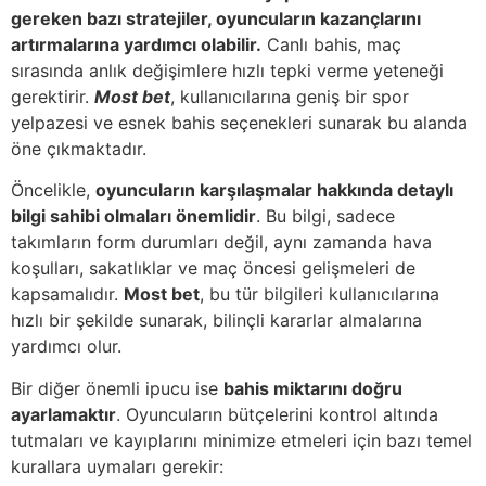
gereken bazı stratejiler, oyuncuların kazançlarını
artırmalarına yardımcı olabilir.
Canlı bahis, maç
sırasında anlık değişimlere hızlı tepki verme yeteneği
gerektirir.
Most bet
, kullanıcılarına geniş bir spor
yelpazesi ve esnek bahis seçenekleri sunarak bu alanda
öne çıkmaktadır.
Öncelikle,
oyuncuların karşılaşmalar hakkında detaylı
bilgi sahibi olmaları önemlidir
. Bu bilgi, sadece
takımların form durumları değil, aynı zamanda hava
koşulları, sakatlıklar ve maç öncesi gelişmeleri de
kapsamalıdır.
Most bet
, bu tür bilgileri kullanıcılarına
hızlı bir şekilde sunarak, bilinçli kararlar almalarına
yardımcı olur.
Bir diğer önemli ipucu ise
bahis miktarını doğru
ayarlamaktır
. Oyuncuların bütçelerini kontrol altında
tutmaları ve kayıplarını minimize etmeleri için bazı temel
kurallara uymaları gerekir: