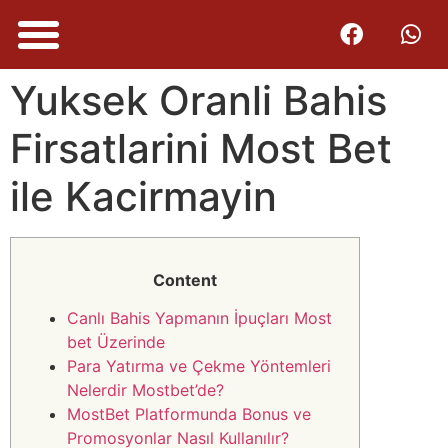
Yuksek Oranli Bahis
Firsatlarini Most Bet
ile Kacirmayin
Content
Canlı Bahis Yapmanın İpuçları Most
bet Üzerinde
Para Yatırma ve Çekme Yöntemleri
Nelerdir Mostbet’de?
MostBet Platformunda Bonus ve
Promosyonlar Nasıl Kullanılır?