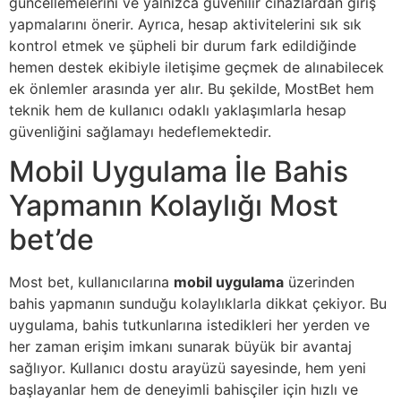
güncellemelerini ve yalnızca güvenilir cihazlardan giriş
yapmalarını önerir. Ayrıca, hesap aktivitelerini sık sık
kontrol etmek ve şüpheli bir durum fark edildiğinde
hemen destek ekibiyle iletişime geçmek de alınabilecek
ek önlemler arasında yer alır. Bu şekilde, MostBet hem
teknik hem de kullanıcı odaklı yaklaşımlarla hesap
güvenliğini sağlamayı hedeflemektedir.
Mobil Uygulama İle Bahis
Yapmanın Kolaylığı Most
bet’de
Most bet, kullanıcılarına
mobil uygulama
üzerinden
bahis yapmanın sunduğu kolaylıklarla dikkat çekiyor. Bu
uygulama, bahis tutkunlarına istedikleri her yerden ve
her zaman erişim imkanı sunarak büyük bir avantaj
sağlıyor. Kullanıcı dostu arayüzü sayesinde, hem yeni
başlayanlar hem de deneyimli bahisçiler için hızlı ve