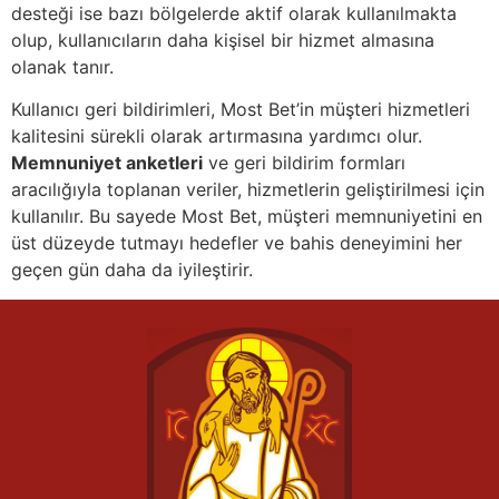
desteği ise bazı bölgelerde aktif olarak kullanılmakta
olup, kullanıcıların daha kişisel bir hizmet almasına
olanak tanır.
Kullanıcı geri bildirimleri, Most Bet’in müşteri hizmetleri
kalitesini sürekli olarak artırmasına yardımcı olur.
Memnuniyet anketleri
ve geri bildirim formları
aracılığıyla toplanan veriler, hizmetlerin geliştirilmesi için
kullanılır. Bu sayede Most Bet, müşteri memnuniyetini en
üst düzeyde tutmayı hedefler ve bahis deneyimini her
geçen gün daha da iyileştirir.