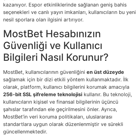
kazanıyor. Espor etkinliklerinde sağlanan geniş bahis
seçenekleri ve canlı yayın imkanları, kullanıcıların bu yeni
nesil sporlara olan ilgisini artırıyor.
MostBet Hesabınızın
Güvenliği ve Kullanıcı
Bilgileri Nasıl Korunur?
MostBet, kullanıcılarının güvenliğini
en üst düzeyde
sağlamak için bir dizi etkili yöntem kullanmaktadır. İlk
olarak, platform, kullanıcı bilgilerini korumak amacıyla
256-bit SSL şifreleme teknolojisi
kullanır. Bu teknoloji,
kullanıcıların kişisel ve finansal bilgilerinin üçüncü
şahıslar tarafından ele geçirilmesini önler. Ayrıca,
MostBet’in veri koruma politikaları, uluslararası
standartlara uygun olarak düzenlenmiştir ve sürekli
güncellenmektedir.