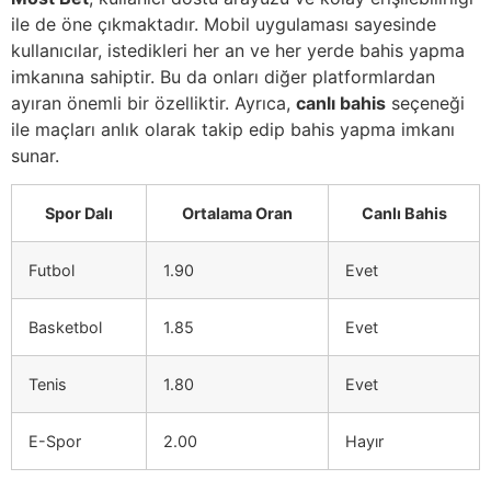
ile de öne çıkmaktadır. Mobil uygulaması sayesinde
kullanıcılar, istedikleri her an ve her yerde bahis yapma
imkanına sahiptir. Bu da onları diğer platformlardan
ayıran önemli bir özelliktir. Ayrıca,
canlı bahis
seçeneği
ile maçları anlık olarak takip edip bahis yapma imkanı
sunar.
Spor Dalı
Ortalama Oran
Canlı Bahis
Futbol
1.90
Evet
Basketbol
1.85
Evet
Tenis
1.80
Evet
E-Spor
2.00
Hayır