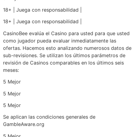
18+ | Juega con responsabilidad |
18+ | Juega con responsabilidad |
CasinoBee evalúa el Casino para usted para que usted
como jugador pueda evaluar inmediatamente las
ofertas. Hacemos esto analizando numerosos datos de
sub-revisiones. Se utilizan los últimos parámetros de
revisión de Casinos comparables en los últimos seis
meses:
5 Mejor
5 Mejor
5 Mejor
Se aplican las condiciones generales de
GambleAware.org
5 Mejor