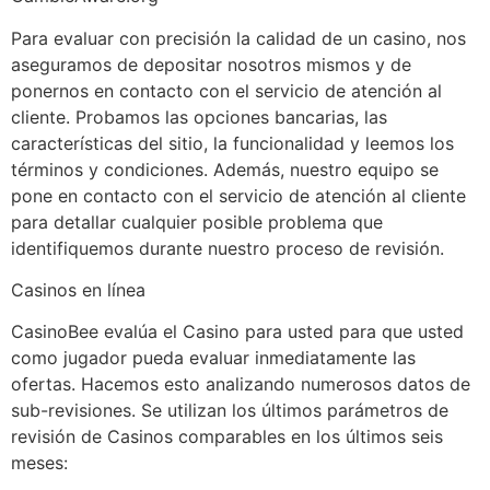
Para evaluar con precisión la calidad de un casino, nos
aseguramos de depositar nosotros mismos y de
ponernos en contacto con el servicio de atención al
cliente. Probamos las opciones bancarias, las
características del sitio, la funcionalidad y leemos los
términos y condiciones. Además, nuestro equipo se
pone en contacto con el servicio de atención al cliente
para detallar cualquier posible problema que
identifiquemos durante nuestro proceso de revisión.
Casinos en línea
CasinoBee evalúa el Casino para usted para que usted
como jugador pueda evaluar inmediatamente las
ofertas. Hacemos esto analizando numerosos datos de
sub-revisiones. Se utilizan los últimos parámetros de
revisión de Casinos comparables en los últimos seis
meses: