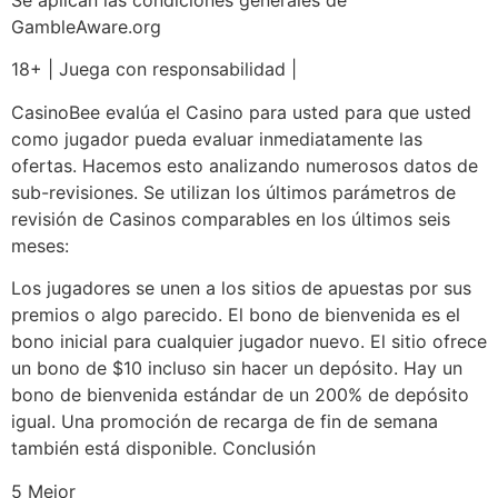
Se aplican las condiciones generales de
GambleAware.org
18+ | Juega con responsabilidad |
CasinoBee evalúa el Casino para usted para que usted
como jugador pueda evaluar inmediatamente las
ofertas. Hacemos esto analizando numerosos datos de
sub-revisiones. Se utilizan los últimos parámetros de
revisión de Casinos comparables en los últimos seis
meses:
Los jugadores se unen a los sitios de apuestas por sus
premios o algo parecido. El bono de bienvenida es el
bono inicial para cualquier jugador nuevo. El sitio ofrece
un bono de $10 incluso sin hacer un depósito. Hay un
bono de bienvenida estándar de un 200% de depósito
igual. Una promoción de recarga de fin de semana
también está disponible. Conclusión
5 Mejor