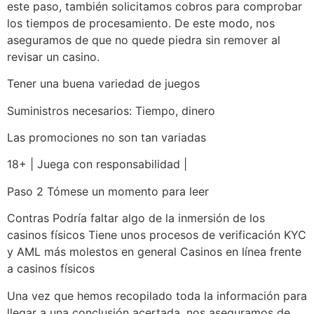
este paso, también solicitamos cobros para comprobar
los tiempos de procesamiento. De este modo, nos
aseguramos de que no quede piedra sin remover al
revisar un casino.
Tener una buena variedad de juegos
Suministros necesarios: Tiempo, dinero
Las promociones no son tan variadas
18+ | Juega con responsabilidad |
Paso 2 Tómese un momento para leer
Contras Podría faltar algo de la inmersión de los
casinos físicos Tiene unos procesos de verificación KYC
y AML más molestos en general Casinos en línea frente
a casinos físicos
Una vez que hemos recopilado toda la información para
llegar a una conclusión acertada, nos aseguramos de