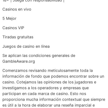
Casinos en vivo
5 Mejor
Casinos VIP
Tiradas gratuitas
Juegos de casino en línea
Se aplican las condiciones generales de
GambleAware.org
Comenzamos revisando meticulosamente toda la
información de fondo que podemos encontrar sobre un
casino. Cotejamos las opiniones de los jugadores e
investigamos a los operadores y empresas que
participan en cada marca de casino. Esto nos
proporciona mucha información contextual que siempre
es útil a la hora de elaborar una reseña imparcial e