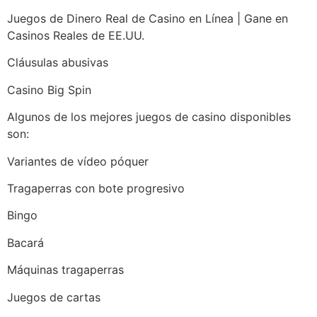
Juegos de Dinero Real de Casino en Línea | Gane en
Casinos Reales de EE.UU.
Cláusulas abusivas
Casino Big Spin
Algunos de los mejores juegos de casino disponibles
son:
Variantes de vídeo póquer
Tragaperras con bote progresivo
Bingo
Bacará
Máquinas tragaperras
Juegos de cartas