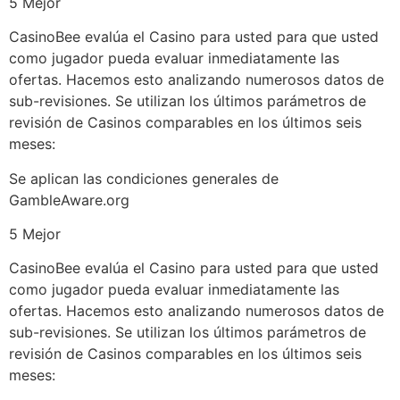
5 Mejor
CasinoBee evalúa el Casino para usted para que usted
como jugador pueda evaluar inmediatamente las
ofertas. Hacemos esto analizando numerosos datos de
sub-revisiones. Se utilizan los últimos parámetros de
revisión de Casinos comparables en los últimos seis
meses:
Se aplican las condiciones generales de
GambleAware.org
5 Mejor
CasinoBee evalúa el Casino para usted para que usted
como jugador pueda evaluar inmediatamente las
ofertas. Hacemos esto analizando numerosos datos de
sub-revisiones. Se utilizan los últimos parámetros de
revisión de Casinos comparables en los últimos seis
meses: