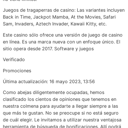
Juegos de tragaperras de casino: Las variantes incluyen
Back in Time, Jackpot Mamba, At the Movies, Safari
Sam, Invaders, Aztech Invader, Kawaii Kitty, etc.
Este casino sólo ofrece una versión de juego de casino
en línea. Es una marca nueva con un enfoque único. El
sitio opera desde 2017. Software y juegos
Verificado
Promociones
Última actualización: 16 mayo 2023, 13:56
Como abejas diligentemente ocupadas, hemos
clasificado los cientos de opiniones que tenemos en
nuestra colmena para ayudarte a llegar siempre a las
que más te gustan. No se preocupe si no está seguro
de cuál elegir. Le invitamos a utilizar nuestra ventajosa
herramienta de búsqueda de bonificaciones. Allí podrá